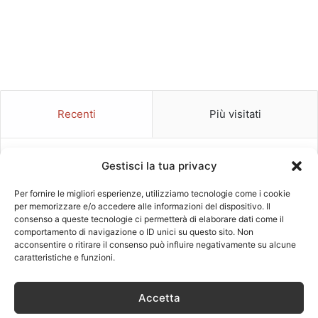
Recenti
Più visitati
Coperture in lamiera grecata:
Gestisci la tua privacy
caratteristiche tecniche e vantaggi
per l’edilizia professionale
Per fornire le migliori esperienze, utilizziamo tecnologie come i cookie
1 Luglio 2026
per memorizzare e/o accedere alle informazioni del dispositivo. Il
consenso a queste tecnologie ci permetterà di elaborare dati come il
Consolidamento delle fondazioni: le
comportamento di navigazione o ID unici su questo sito. Non
tecniche di Konsolida per un risultato
acconsentire o ritirare il consenso può influire negativamente su alcune
duraturo
caratteristiche e funzioni.
28 Novembre 2025
Bioedilizia: i principi, le
Accetta
caratteristiche e i materiali usati