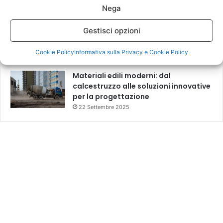
24 Ottobre 2025
Nega
Costi e oneri della sicurezza negli
Gestisci opzioni
appalti: differenze, calcolo e corsi
obbligatori
Cookie Policy
Informativa sulla Privacy e Cookie Policy
21 Ottobre 2025
Materiali edili moderni: dal
calcestruzzo alle soluzioni innovative
per la progettazione
22 Settembre 2025