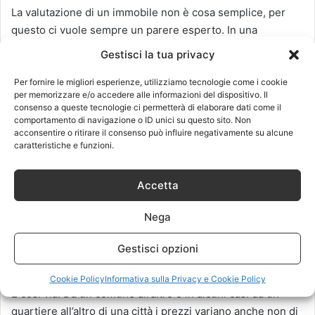
La valutazione di un immobile non è cosa semplice, per
questo ci vuole sempre un parere esperto. In una
compravendita, infatti, ci sono variabili sia soggettive che
Gestisci la tua privacy
oggettive. Le prime tenderanno a far coincidere il prezzo
della valutazione con quello a cui si proverà a vendere
Per fornire le migliori esperienze, utilizziamo tecnologie come i cookie
per memorizzare e/o accedere alle informazioni del dispositivo. Il
l’immobile. Tali variabili possono essere la fretta di
consenso a queste tecnologie ci permetterà di elaborare dati come il
vendere, ad esempio. Le variabili oggettive sono invece il
comportamento di navigazione o ID unici su questo sito. Non
acconsentire o ritirare il consenso può influire negativamente su alcune
valore nel mercato di quella zona (al metro quadrato), la
caratteristiche e funzioni.
superficie commerciale, la tipologia di casa etc.
Accetta
Nel settore anche la cosa più semplice cela in realtà,
rompicapi difficili da gestire. La superficie commerciale, ad
Nega
esempio, non è un’informazione semplice da calcolare
visto che diverse parti della casa hanno un peso diverso:
Gestisci opzioni
balconi, giardini, garage contano meno, ma solo fino a una
determinata dimensione in metri quadri dell’appartamento.
Cookie Policy
Informativa sulla Privacy e Cookie Policy
E così via. Da un comune all’altro o in alcuni casi da un
quartiere all’altro di una città i prezzi variano anche non di