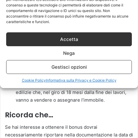
Manutenzione straordinaria, operazioni di restauro e
consenso a queste tecnologie ci permetterà di elaborare dati come il
risanamento conservativo e ristrutturazione edilizia
comportamento di navigazione o ID unici su questo sito. Non
acconsentire o ritirare il consenso può influire negativamente su alcune
per un singolo appartamento. Si escludono la
caratteristiche e funzioni.
tinteggiatura delle pareti e dei soffitti, la sostituzione
dei pavimenti o degli infissi esterni;
Accetta
Ripristino di un immobile danneggiato;
Manutenzione ordinaria su parti comuni degli edifici
Nega
residenziali;
Gestisci opzioni
Restauro in merito a interi fabbricati, con lavori
eseguiti da imprese di costruzione o ristrutturazione
Cookie Policy
Informativa sulla Privacy e Cookie Policy
immobiliare. Sono incluse anche le cooperative
edilizie che, nel giro di 18 mesi dalla fine dei lavori,
vanno a vendere o assegnare l’immobile.
Ricorda che…
Se hai interesse a ottenere il bonus dovrai
necessariamente riportare nella documentazione la data di